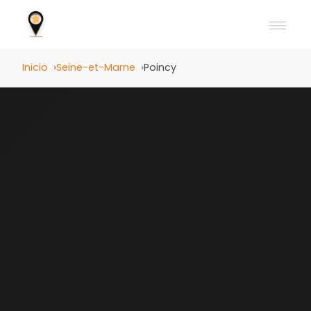
Inicio
Seine-et-Marne
Poincy