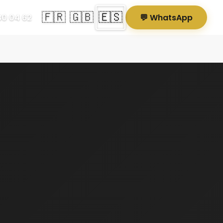
🇫🇷
🇬🇧
🇪🇸
80 04 62
💬 WhatsApp