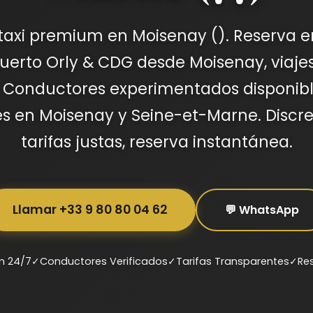
 taxi premium en Moisenay (). Reserva 
uerto Orly & CDG desde Moisenay, viajes
. Conductores experimentados disponib
jes en Moisenay y Seine-et-Marne. Discre
tarifas justas, reserva instantánea.
Llamar +33 9 80 80 04 62
💬 WhatsApp
m 24/7
✓
Conductores Verificados
✓
Tarifas Transparentes
✓
Re