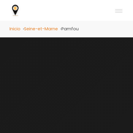
Inicio
Seine-et-Marne
Pamfou