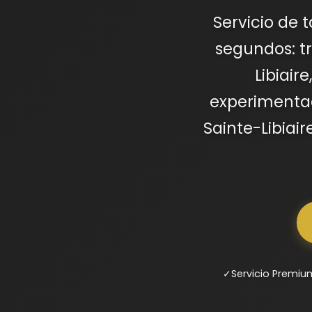
Servicio de 
segundos: t
Libiair
experimentad
Sainte-Libiair
✓
Servicio Premiu