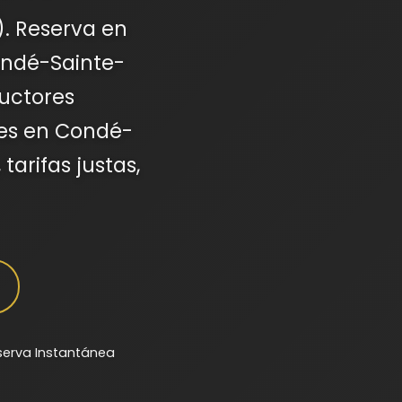
). Reserva en
ondé-Sainte-
ductores
jes en Condé-
tarifas justas,
serva Instantánea