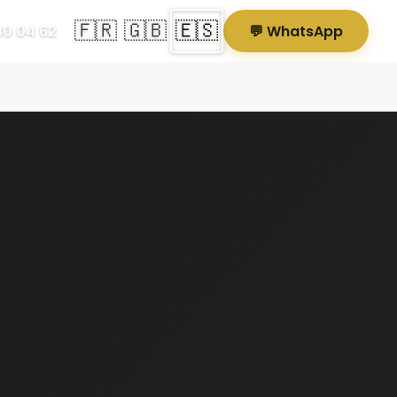
🇫🇷
🇬🇧
🇪🇸
80 04 62
💬 WhatsApp