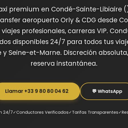
taxi premium en Condé-Sainte-Libiaire (
ransfer aeropuerto Orly & CDG desde C
e, viajes profesionales, carreras VIP. Con
os disponibles 24/7 para todos tus via
e y Seine-et-Marne. Discreción absoluta, 
reserva instantánea.
Llamar +33 9 80 80 04 62
💬 WhatsApp
m 24/7
✓
Conductores Verificados
✓
Tarifas Transparentes
✓
Re