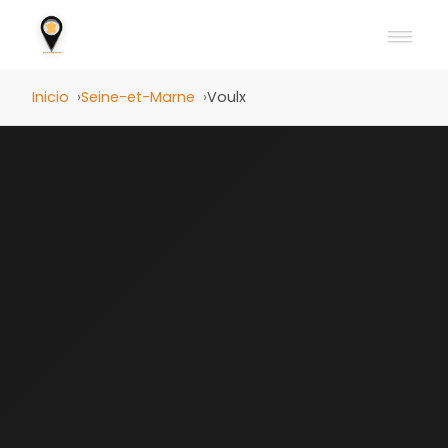
Inicio
Seine-et-Marne
Voulx