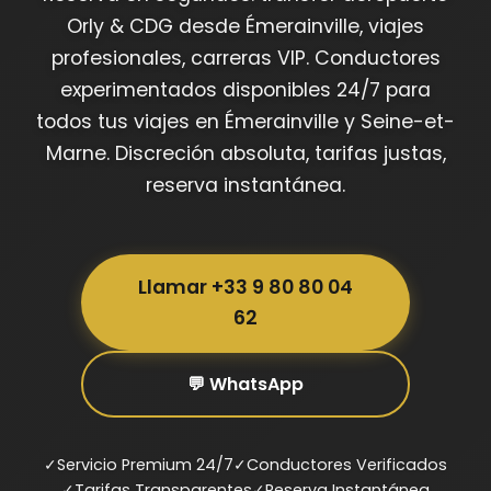
Orly & CDG desde Émerainville, viajes
profesionales, carreras VIP. Conductores
experimentados disponibles 24/7 para
todos tus viajes en Émerainville y Seine-et-
Marne. Discreción absoluta, tarifas justas,
reserva instantánea.
Llamar +33 9 80 80 04
62
💬 WhatsApp
✓
Servicio Premium 24/7
✓
Conductores Verificados
✓
Tarifas Transparentes
✓
Reserva Instantánea