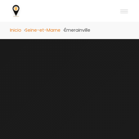
Inicio
Seine-et-Marne
Émerainville