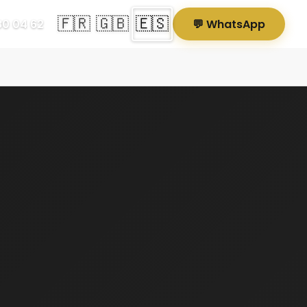
🇫🇷
🇬🇧
🇪🇸
80 04 62
💬 WhatsApp