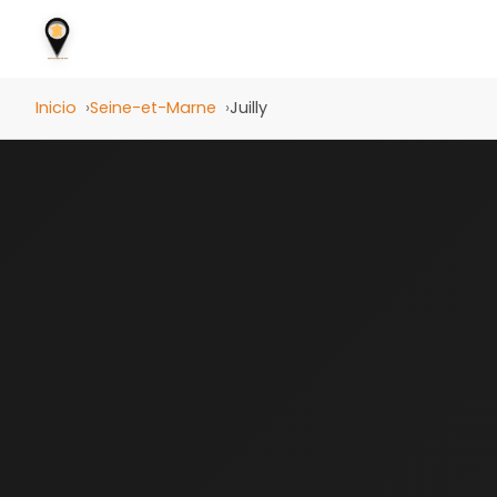
Inicio
Seine-et-Marne
Juilly