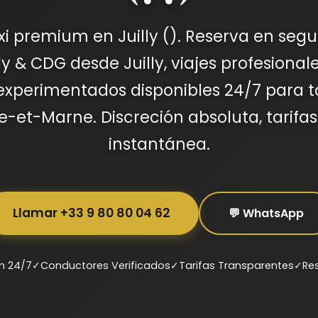
axi premium en Juilly (). Reserva en segu
 & CDG desde Juilly, viajes profesionale
xperimentados disponibles 24/7 para to
ne-et-Marne. Discreción absoluta, tarifas
instantánea.
Llamar +33 9 80 80 04 62
💬 WhatsApp
m 24/7
✓
Conductores Verificados
✓
Tarifas Transparentes
✓
Re