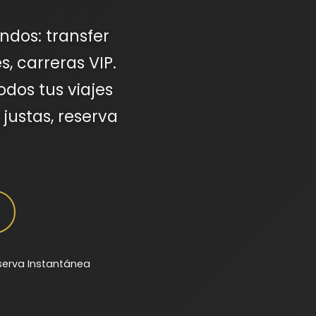
ndos: transfer
s, carreras VIP.
dos tus viajes
 justas, reserva
serva Instantánea