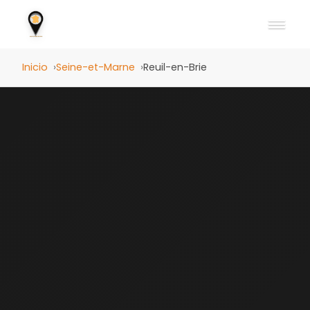
Inicio
Seine-et-Marne
Reuil-en-Brie