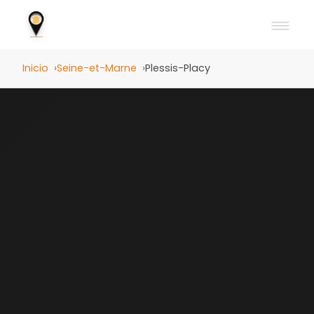
Inicio
Seine-et-Marne
Plessis-Placy