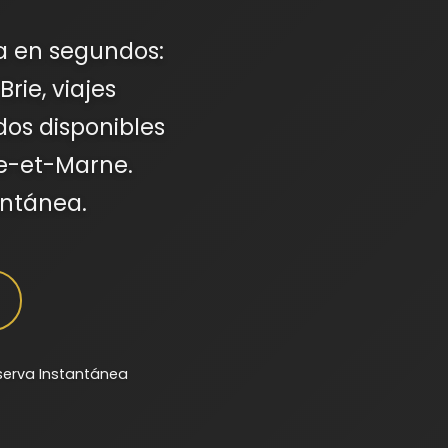
va en segundos:
rie, viajes
dos disponibles
ne-et-Marne.
antánea.
serva Instantánea