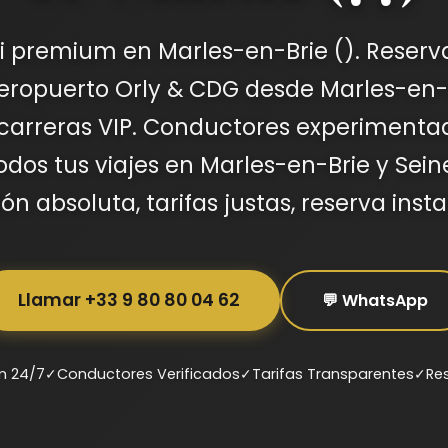
xi premium en Marles-en-Brie (). Reser
eropuerto Orly & CDG desde Marles-en-B
 carreras VIP. Conductores experimenta
odos tus viajes en Marles-en-Brie y Sei
ión absoluta, tarifas justas, reserva inst
Llamar +33 9 80 80 04 62
💬 WhatsApp
m 24/7
✓
Conductores Verificados
✓
Tarifas Transparentes
✓
Re