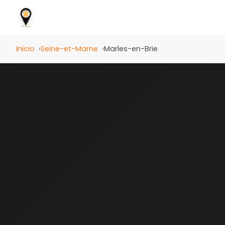
Inicio
Seine-et-Marne
Marles-en-Brie