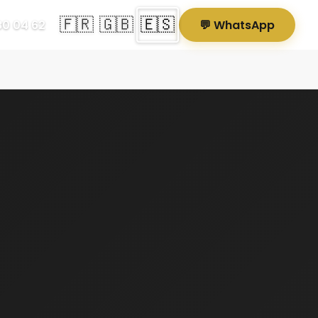
🇫🇷
🇬🇧
🇪🇸
80 04 62
💬 WhatsApp