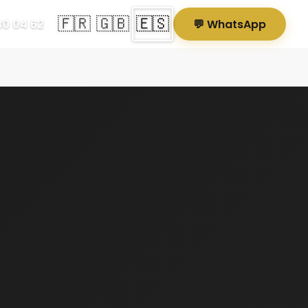
🇫🇷
🇬🇧
🇪🇸
80 04 62
💬 WhatsApp