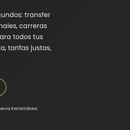
gundos: transfer
nales, carreras
ara todos tus
, tarifas justas,
serva Instantánea