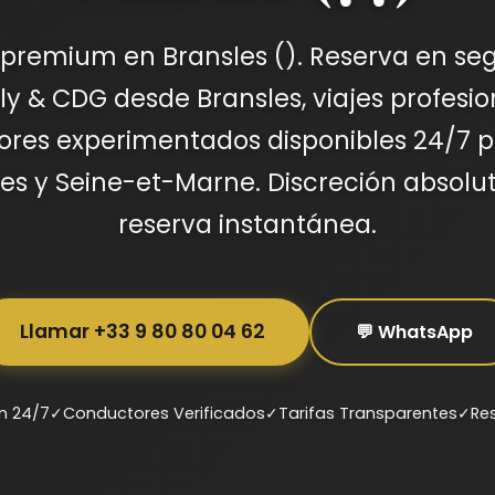
i premium en Bransles (). Reserva en se
y & CDG desde Bransles, viajes profesio
ores experimentados disponibles 24/7 p
es y Seine-et-Marne. Discreción absoluta
reserva instantánea.
Llamar +33 9 80 80 04 62
💬 WhatsApp
m 24/7
✓
Conductores Verificados
✓
Tarifas Transparentes
✓
Re