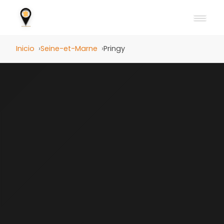
Inicio
Seine-et-Marne
Pringy