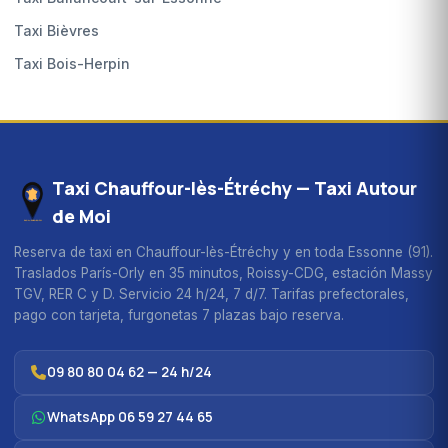
Taxi Bièvres
Taxi Bois-Herpin
Taxi Chauffour-lès-Étréchy — Taxi Autour
de Moi
Reserva de taxi en Chauffour-lès-Étréchy y en toda Essonne (91).
Traslados París-Orly en 35 minutos, Roissy-CDG, estación Massy
TGV, RER C y D. Servicio 24 h/24, 7 d/7. Tarifas prefectorales,
pago con tarjeta, furgonetas 7 plazas bajo reserva.
09 80 80 04 62 — 24 h/24
WhatsApp 06 59 27 44 65