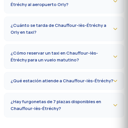
06 59 27 44 65
. Confirmación por SMS en menos de
Étréchy al aeropuerto Orly?
30 minutos; recogida en la comuna entre 10 y 20
minutos.
El trayecto Chauffour-lès-Étréchy (91150) → aeropuerto
París-Orly cuesta
65-85 €
de día y
85-110 €
de noche,
¿Cuánto se tarda de Chauffour-lès-Étréchy a
los domingos o festivos. Tarifa al taxímetro oficial
Orly en taxi?
prefectoral 91.
Calcule
35 a 50 minutos
por RN20 / A10 según el
tráfico y la terminal (Orly 1, 2, 3 o 4). Prever 10 minutos
¿Cómo reservar un taxi en Chauffour-lès-
extra en hora punta (7-9 h, 17-19 h).
Étréchy para un vuelo matutino?
Reserve
la víspera antes de las 20 h
al 09 80 80 04
62 indicando el número de vuelo, la terminal y la
¿Qué estación atiende a Chauffour-lès-Étréchy?
dirección de recogida en Chauffour-lès-Étréchy.
Confirmación por SMS esa misma tarde, conductor
La estación más cercana es la
estación de Étampes
presente 5 minutos antes de la hora convenida.
(RER C)
. Desde Chauffour-lès-Étréchy, cuente en
¿Hay furgonetas de 7 plazas disponibles en
promedio 35 a 42 minutos según el eje vial. Acceso
Chauffour-lès-Étréchy?
directo también a Massy TGV para los trenes
nacionales.
Sí, furgonetas
Mercedes Vito o Volkswagen
Caravelle
disponibles bajo reserva en Chauffour-lès-