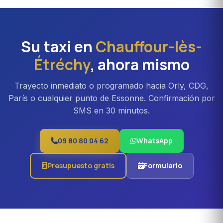
Étréchy. Ideal para familias, equipos profesionales o
traslados Orly con equipaje voluminoso. Recargo
aproximado del 20 % frente a la berlina.
Su taxi en
Chauffour-lès-
Étréchy
, ahora mismo
Trayecto inmediato o programado hacia Orly, CDG,
París o cualquier punto de Essonne. Confirmación por
SMS en 30 minutos.
09 80 80 04 62
WhatsApp
Presupuesto gratis
Formulario