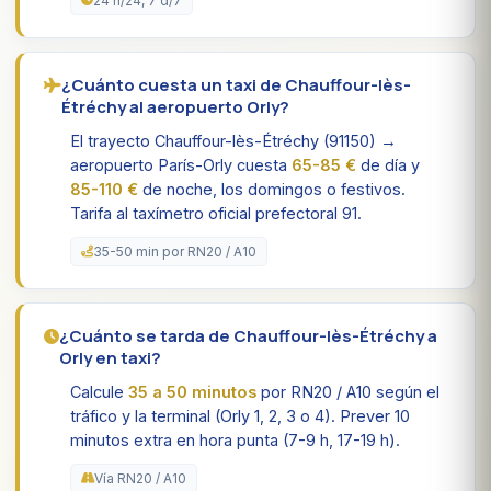
24 h/24, 7 d/7
¿Cuánto cuesta un taxi de Chauffour-lès-
Étréchy al aeropuerto Orly?
El trayecto Chauffour-lès-Étréchy (91150) →
aeropuerto París-Orly cuesta
65-85 €
de día y
85-110 €
de noche, los domingos o festivos.
Tarifa al taxímetro oficial prefectoral 91.
35-50 min por RN20 / A10
¿Cuánto se tarda de Chauffour-lès-Étréchy a
Orly en taxi?
Calcule
35 a 50 minutos
por RN20 / A10 según el
tráfico y la terminal (Orly 1, 2, 3 o 4). Prever 10
minutos extra en hora punta (7-9 h, 17-19 h).
Vía RN20 / A10