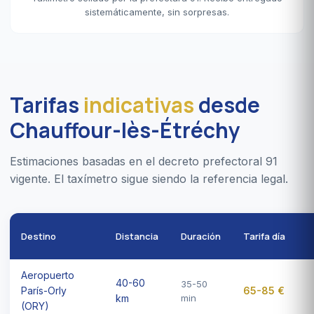
sistemáticamente, sin sorpresas.
Tarifas
indicativas
desde
Chauffour-lès-Étréchy
Estimaciones basadas en el decreto prefectoral 91
vigente. El taxímetro sigue siendo la referencia legal.
Destino
Distancia
Duración
Tarifa día
Aeropuerto
40-60
35-50
París-Orly
65-85 €
km
min
(ORY)