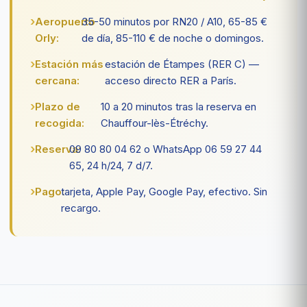
Aeropuerto
35-50 minutos por RN20 / A10, 65-85 €
Orly:
de día, 85-110 € de noche o domingos.
Estación más
estación de Étampes (RER C) —
cercana:
acceso directo RER a París.
Plazo de
10 a 20 minutos tras la reserva en
recogida:
Chauffour-lès-Étréchy.
Reserva:
09 80 80 04 62 o WhatsApp 06 59 27 44
65, 24 h/24, 7 d/7.
Pago:
tarjeta, Apple Pay, Google Pay, efectivo. Sin
recargo.