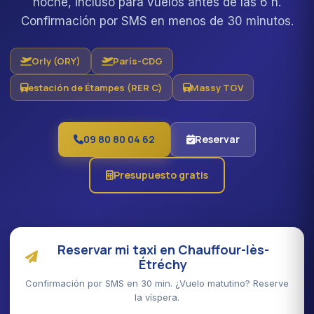
noche, incluso para vuelos antes de las 6 h.
Confirmación por SMS en menos de 30 minutos.
Orly (ORY)
París-CDG
estación de Étampes (RER C)
Massy TGV
09 80 80 04 62
Reservar
Presupuesto gratis
Reservar mi taxi en Chauffour-lès-
Étréchy
Confirmación por SMS en 30 min. ¿Vuelo matutino? Reserve
la víspera.