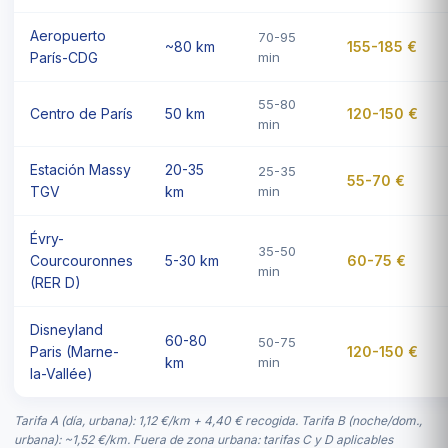
Aeropuerto
70-95
~80 km
155-185 €
París-CDG
min
55-80
Centro de París
50 km
120-150 €
min
Estación Massy
20-35
25-35
55-70 €
TGV
km
min
Évry-
35-50
Courcouronnes
5-30 km
60-75 €
min
(RER D)
Disneyland
60-80
50-75
Paris (Marne-
120-150 €
km
min
la-Vallée)
Tarifa A (día, urbana): 1,12 €/km + 4,40 € recogida. Tarifa B (noche/dom.,
urbana): ~1,52 €/km. Fuera de zona urbana: tarifas C y D aplicables