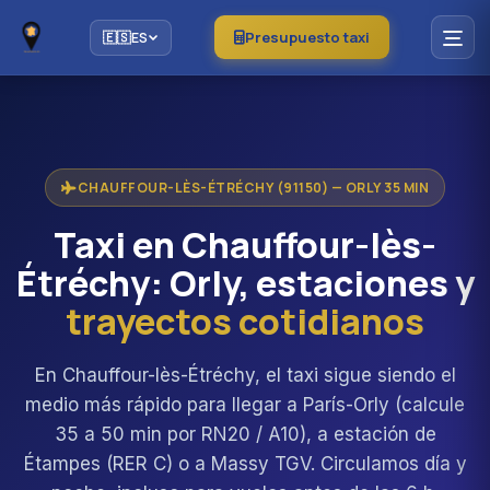
Presupuesto taxi
🇪🇸
ES
CHAUFFOUR-LÈS-ÉTRÉCHY (91150) — ORLY 35 MIN
Taxi en Chauffour-lès-
Étréchy: Orly, estaciones y
trayectos cotidianos
En Chauffour-lès-Étréchy, el taxi sigue siendo el
medio más rápido para llegar a París-Orly (calcule
35 a 50 min por RN20 / A10), a estación de
Étampes (RER C) o a Massy TGV. Circulamos día y