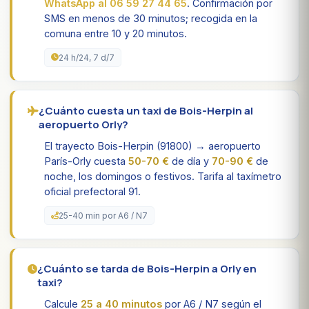
WhatsApp al 06 59 27 44 65
. Confirmación por
SMS en menos de 30 minutos; recogida en la
comuna entre 10 y 20 minutos.
24 h/24, 7 d/7
¿Cuánto cuesta un taxi de Bois-Herpin al
aeropuerto Orly?
El trayecto Bois-Herpin (91800) → aeropuerto
París-Orly cuesta
50-70 €
de día y
70-90 €
de
noche, los domingos o festivos. Tarifa al taxímetro
oficial prefectoral 91.
25-40 min por A6 / N7
¿Cuánto se tarda de Bois-Herpin a Orly en
taxi?
Calcule
25 a 40 minutos
por A6 / N7 según el