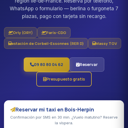
región Île-de-France. Reserva por teléfono,
WhatsApp o formulario — berlina o furgoneta 7
plazas, pago con tarjeta sin recargo.
Orly (ORY)
París-CDG
estación de Corbeil-Essonnes (RER D)
Massy TGV
09 80 80 04 62
Reservar
Presupuesto gratis
Reservar mi taxi en Bois-Herpin
Confirmación por SMS en 30 min. ¿Vuelo matutino? Reserve
la víspera.