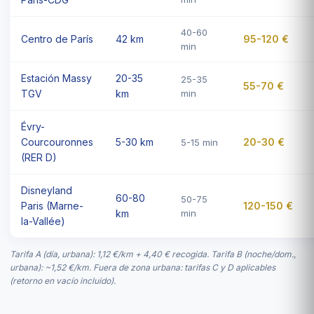
40-60
Centro de París
42 km
95-120 €
min
Estación Massy
20-35
25-35
55-70 €
TGV
km
min
Évry-
Courcouronnes
5-30 km
20-30 €
5-15 min
(RER D)
Disneyland
60-80
50-75
Paris (Marne-
120-150 €
km
min
la-Vallée)
Tarifa A (día, urbana): 1,12 €/km + 4,40 € recogida. Tarifa B (noche/dom.,
urbana): ~1,52 €/km. Fuera de zona urbana: tarifas C y D aplicables
(retorno en vacío incluido).