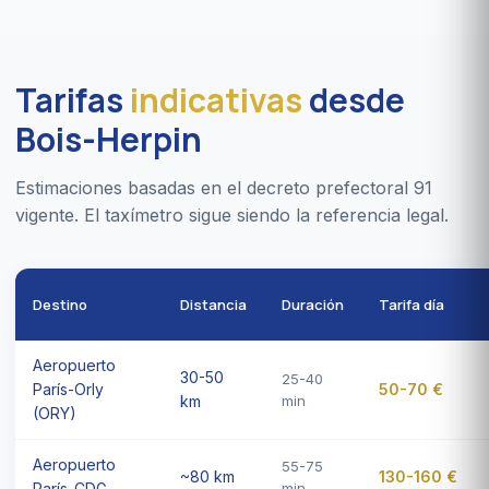
Tarifas
indicativas
desde
Bois-Herpin
Estimaciones basadas en el decreto prefectoral 91
vigente. El taxímetro sigue siendo la referencia legal.
Destino
Distancia
Duración
Tarifa día
Aeropuerto
30-50
25-40
París-Orly
50-70 €
km
min
(ORY)
Aeropuerto
55-75
~80 km
130-160 €
París-CDG
min