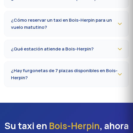
domingos o festivos. Tarifa al taxímetro oficial
prefectoral 91.
Calcule
25 a 40 minutos
por A6 / N7 según el tráfico y
la terminal (Orly 1, 2, 3 o 4). Prever 10 minutos extra en
¿Cómo reservar un taxi en Bois-Herpin para un
hora punta (7-9 h, 17-19 h).
vuelo matutino?
Reserve
la víspera antes de las 20 h
al 09 80 80 04
62 indicando el número de vuelo, la terminal y la
¿Qué estación atiende a Bois-Herpin?
dirección de recogida en Bois-Herpin. Confirmación por
SMS esa misma tarde, conductor presente 5 minutos
La estación más cercana es la
estación de Corbeil-
antes de la hora convenida.
Essonnes (RER D)
. Desde Bois-Herpin, cuente en
¿Hay furgonetas de 7 plazas disponibles en Bois-
promedio 20 a 25 minutos según el eje vial. Acceso
Herpin?
directo también a Massy TGV para los trenes
nacionales.
Sí, furgonetas
Mercedes Vito o Volkswagen
Caravelle
disponibles bajo reserva en Bois-Herpin.
Ideal para familias, equipos profesionales o traslados
Orly con equipaje voluminoso. Recargo aproximado del
20 % frente a la berlina.
Su taxi en
Bois-Herpin
, ahora