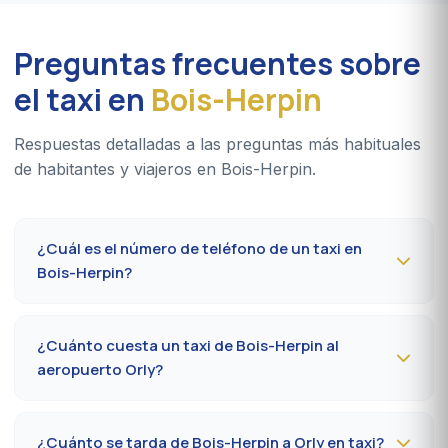
Preguntas frecuentes sobre
el taxi en
Bois-Herpin
Respuestas detalladas a las preguntas más habituales
de habitantes y viajeros en Bois-Herpin.
¿Cuál es el número de teléfono de un taxi en
Bois-Herpin?
Para reservar un taxi en Bois-Herpin 24 h/24, marque el
09 80 80 04 62
o escriba por
WhatsApp al 06 59 27
¿Cuánto cuesta un taxi de Bois-Herpin al
44 65
. Confirmación por SMS en menos de 30 minutos;
aeropuerto Orly?
recogida en la comuna entre 10 y 20 minutos.
El trayecto Bois-Herpin (91800) → aeropuerto París-Orly
cuesta
50-70 €
de día y
70-90 €
de noche, los
¿Cuánto se tarda de Bois-Herpin a Orly en taxi?