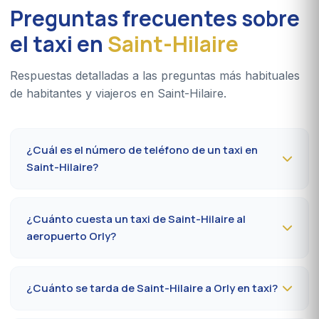
Preguntas frecuentes sobre
el taxi en
Saint-Hilaire
Respuestas detalladas a las preguntas más habituales
de habitantes y viajeros en Saint-Hilaire.
¿Cuál es el número de teléfono de un taxi en
Saint-Hilaire?
Para reservar un taxi en Saint-Hilaire 24 h/24, marque el
09 80 80 04 62
o escriba por
WhatsApp al 06 59 27
¿Cuánto cuesta un taxi de Saint-Hilaire al
44 65
. Confirmación por SMS en menos de 30 minutos;
aeropuerto Orly?
recogida en la comuna entre 10 y 20 minutos.
El trayecto Saint-Hilaire (91780) → aeropuerto París-
Orly cuesta
65-85 €
de día y
85-110 €
de noche, los
¿Cuánto se tarda de Saint-Hilaire a Orly en taxi?
domingos o festivos. Tarifa al taxímetro oficial
prefectoral 91.
Calcule
35 a 50 minutos
por RN20 / A10 según el