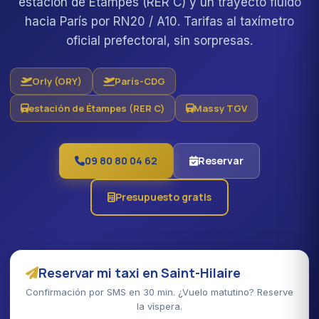
estación de Étampes (RER C) y un trayecto fluido
hacia París por RN20 / A10. Tarifas al taxímetro
oficial prefectoral, sin sorpresas.
Orly (ORY)
París-CDG
estación de Étampes (RER C)
Massy TGV
09 80 80 04 62
Reservar
Presupuesto gratis
Reservar mi taxi en Saint-Hilaire
Confirmación por SMS en 30 min. ¿Vuelo matutino? Reserve
la víspera.