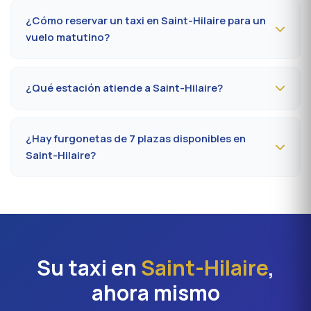
tráfico y la terminal (Orly 1, 2, 3 o 4). Prever 10 minutos
¿Cómo reservar un taxi en Saint-Hilaire para un
extra en hora punta (7-9 h, 17-19 h).
vuelo matutino?
Reserve
la víspera antes de las 20 h
al 09 80 80 04
62 indicando el número de vuelo, la terminal y la
¿Qué estación atiende a Saint-Hilaire?
dirección de recogida en Saint-Hilaire. Confirmación por
SMS esa misma tarde, conductor presente 5 minutos
La estación más cercana es la
estación de Étampes
antes de la hora convenida.
(RER C)
. Desde Saint-Hilaire, cuente en promedio 32 a
¿Hay furgonetas de 7 plazas disponibles en
40 minutos según el eje vial. Acceso directo también a
Saint-Hilaire?
Massy TGV para los trenes nacionales.
Sí, furgonetas
Mercedes Vito o Volkswagen
Caravelle
disponibles bajo reserva en Saint-Hilaire.
Ideal para familias, equipos profesionales o traslados
Orly con equipaje voluminoso. Recargo aproximado del
20 % frente a la berlina.
Su taxi en
Saint-Hilaire
,
ahora mismo