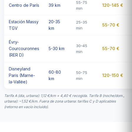
55-75
Centro de París
39 km
120-145 €
min
Estación Massy
20-35
25-35
55-70 €
TGV
km
min
Évry-
30-45
Courcouronnes
5-30 km
55-70 €
min
(RER D)
Disneyland
60-80
50-75
Paris (Marne-
120-150 €
km
min
la-Vallée)
Tarifa A (día, urbana): 1,12 €/km + 4,40 € recogida. Tarifa B (noche/dom.,
urbana): ~1,52 €/km. Fuera de zona urbana: tarifas C y D aplicables
(retorno en vacío incluido).