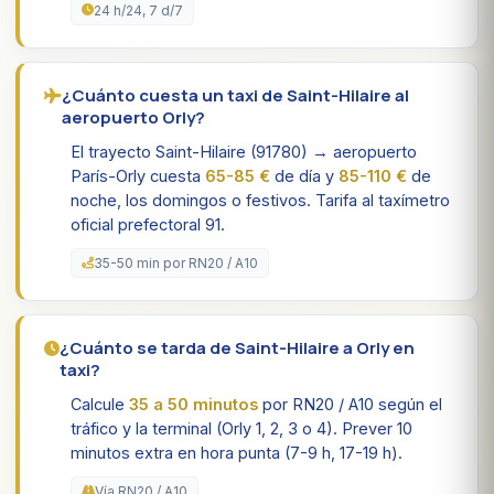
24 h/24, 7 d/7
¿Cuánto cuesta un taxi de Saint-Hilaire al
aeropuerto Orly?
El trayecto Saint-Hilaire (91780) → aeropuerto
París-Orly cuesta
65-85 €
de día y
85-110 €
de
noche, los domingos o festivos. Tarifa al taxímetro
oficial prefectoral 91.
35-50 min por RN20 / A10
¿Cuánto se tarda de Saint-Hilaire a Orly en
taxi?
Calcule
35 a 50 minutos
por RN20 / A10 según el
tráfico y la terminal (Orly 1, 2, 3 o 4). Prever 10
minutos extra en hora punta (7-9 h, 17-19 h).
Vía RN20 / A10