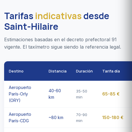
Tarifas
indicativas
desde
Saint-Hilaire
Estimaciones basadas en el decreto prefectoral 91
vigente. El taxímetro sigue siendo la referencia legal.
Destino
Distancia
Duración
Tarifa día
Aeropuerto
40-60
35-50
París-Orly
65-85 €
km
min
(ORY)
Aeropuerto
70-90
~80 km
150-180 €
París-CDG
min