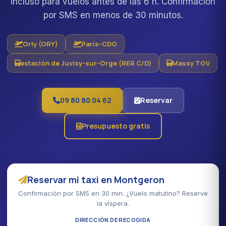
incluso para vuelos antes de las 6 h. Confirmación
por SMS en menos de 30 minutos.
Orly (ORY)
París-CDG
estación de Juvisy-sur-Orge (RER C/D)
Massy TGV
09 80 80 04 62
Reservar
Presupuesto gratis
Reservar mi taxi en Montgeron
Confirmación por SMS en 30 min. ¿Vuelo matutino? Reserve
la víspera.
DIRECCIÓN DE RECOGIDA