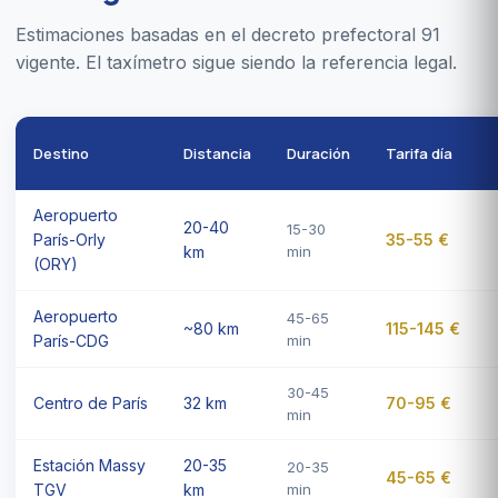
Estimaciones basadas en el decreto prefectoral 91
vigente. El taxímetro sigue siendo la referencia legal.
Destino
Distancia
Duración
Tarifa día
Aeropuerto
20-40
15-30
París-Orly
35-55 €
km
min
(ORY)
Aeropuerto
45-65
~80 km
115-145 €
París-CDG
min
30-45
Centro de París
32 km
70-95 €
min
Estación Massy
20-35
20-35
45-65 €
TGV
km
min