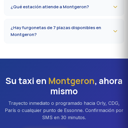
62 indicando el número de vuelo, la terminal y la
¿Qué estación atiende a Montgeron?
dirección de recogida en Montgeron. Confirmación por
SMS esa misma tarde, conductor presente 5 minutos
La estación más cercana es la
estación de Juvisy-sur-
antes de la hora convenida.
Orge (RER C/D)
. Desde Montgeron, cuente en
¿Hay furgonetas de 7 plazas disponibles en
promedio 22 a 32 minutos según el eje vial. Acceso
Montgeron?
directo también a Massy TGV para los trenes
nacionales.
Sí, furgonetas
Mercedes Vito o Volkswagen
Caravelle
disponibles bajo reserva en Montgeron. Ideal
para familias, equipos profesionales o traslados Orly
con equipaje voluminoso. Recargo aproximado del 20
% frente a la berlina.
Su taxi en
Montgeron
, ahora
mismo
Trayecto inmediato o programado hacia Orly, CDG,
París o cualquier punto de Essonne. Confirmación por
SMS en 30 minutos.