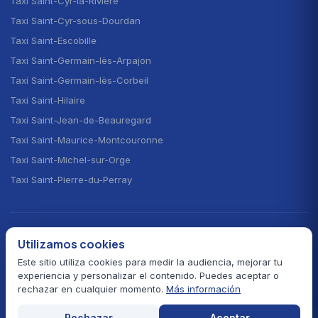
Taxi Saint-Cyr-la-Rivière
Taxi Saint-Cyr-sous-Dourdan
Taxi Saint-Escobille
Taxi Saint-Germain-lès-Arpajon
Taxi Saint-Germain-lès-Corbeil
Taxi Saint-Hilaire
Taxi Saint-Jean-de-Beauregard
Taxi Saint-Maurice-Montcouronne
Taxi Saint-Michel-sur-Orge
Taxi Saint-Pierre-du-Perray
ELEGIR EL IDIOMA · CHOOSE YOUR LANGUAGE
Utilizamos cookies
🇫🇷
🇬🇧
🇪🇸
Français
English
Español
Este sitio utiliza cookies para medir la audiencia, mejorar tu
experiencia y personalizar el contenido. Puedes aceptar o
rechazar en cualquier momento.
Más información
© 2026 Taxi Autour de Moi — Todos los derechos reservados
Tarifas prefectorales 91
Pago con tarjeta
Servicio 24 h/24
Rechazar
Aceptar