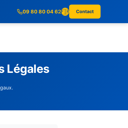
🇫🇷
09 80 80 04 62
Contact
s Légales
égaux.