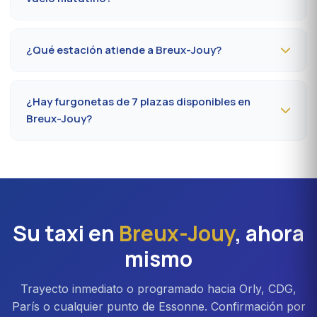
Reserve
la víspera antes de las 20 h
al 09 80 80 04
62 indicando el número de vuelo, la terminal y la
¿Qué estación atiende a Breux-Jouy?
dirección de recogida en Breux-Jouy. Confirmación por
SMS esa misma tarde, conductor presente 5 minutos
La estación más cercana es la
estación de Étampes
antes de la hora convenida.
(RER C)
. Desde Breux-Jouy, cuente en promedio 35 a
¿Hay furgonetas de 7 plazas disponibles en
42 minutos según el eje vial. Acceso directo también a
Breux-Jouy?
Massy TGV para los trenes nacionales.
Sí, furgonetas
Mercedes Vito o Volkswagen
Caravelle
disponibles bajo reserva en Breux-Jouy.
Ideal para familias, equipos profesionales o traslados
Orly con equipaje voluminoso. Recargo aproximado del
20 % frente a la berlina.
Su taxi en
Breux-Jouy
, ahora
mismo
Trayecto inmediato o programado hacia Orly, CDG,
París o cualquier punto de Essonne. Confirmación por