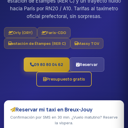
estación de Étampes (RER C) y un trayecto fluido
hacia París por RN20 / A10. Tarifas al taxímetro
oficial prefectoral, sin sorpresas.
Orly (ORY)
París-CDG
estación de Étampes (RER C)
Massy TGV
09 80 80 04 62
Reservar
Presupuesto gratis
Reservar mi taxi en Breux-Jouy
Confirmación por SMS en 30 min. ¿Vuelo matutino? Reserve
la víspera.