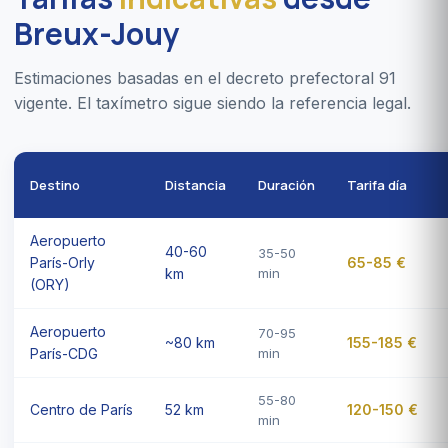
Breux-Jouy
Estimaciones basadas en el decreto prefectoral 91
vigente. El taxímetro sigue siendo la referencia legal.
Destino
Distancia
Duración
Tarifa día
Aeropuerto
40-60
35-50
París-Orly
65-85 €
km
min
(ORY)
Aeropuerto
70-95
~80 km
155-185 €
París-CDG
min
55-80
Centro de París
52 km
120-150 €
min