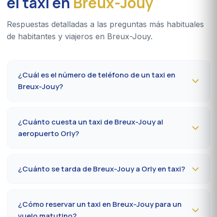
el taxi en
Breux-Jouy
Respuestas detalladas a las preguntas más habituales
de habitantes y viajeros en Breux-Jouy.
¿Cuál es el número de teléfono de un taxi en
Breux-Jouy?
Para reservar un taxi en Breux-Jouy 24 h/24, marque el
09 80 80 04 62
o escriba por
WhatsApp al 06 59 27
¿Cuánto cuesta un taxi de Breux-Jouy al
44 65
. Confirmación por SMS en menos de 30 minutos;
aeropuerto Orly?
recogida en la comuna entre 10 y 20 minutos.
El trayecto Breux-Jouy (91650) → aeropuerto París-Orly
cuesta
65-85 €
de día y
85-110 €
de noche, los
¿Cuánto se tarda de Breux-Jouy a Orly en taxi?
domingos o festivos. Tarifa al taxímetro oficial
prefectoral 91.
Calcule
35 a 50 minutos
por RN20 / A10 según el
tráfico y la terminal (Orly 1, 2, 3 o 4). Prever 10 minutos
¿Cómo reservar un taxi en Breux-Jouy para un
extra en hora punta (7-9 h, 17-19 h).
vuelo matutino?