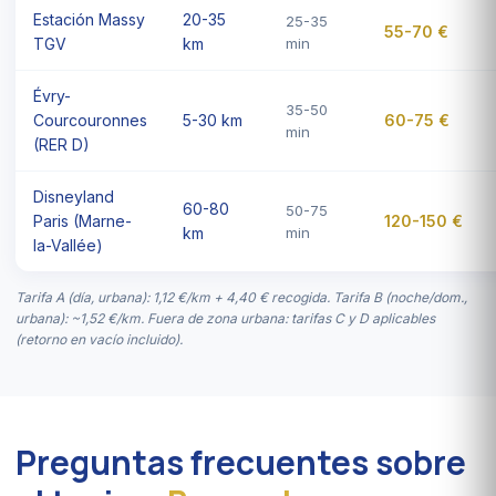
Estación Massy
20-35
25-35
55-70 €
TGV
km
min
Évry-
35-50
Courcouronnes
5-30 km
60-75 €
min
(RER D)
Disneyland
60-80
50-75
Paris (Marne-
120-150 €
km
min
la-Vallée)
Tarifa A (día, urbana): 1,12 €/km + 4,40 € recogida. Tarifa B (noche/dom.,
urbana): ~1,52 €/km. Fuera de zona urbana: tarifas C y D aplicables
(retorno en vacío incluido).
Preguntas frecuentes sobre