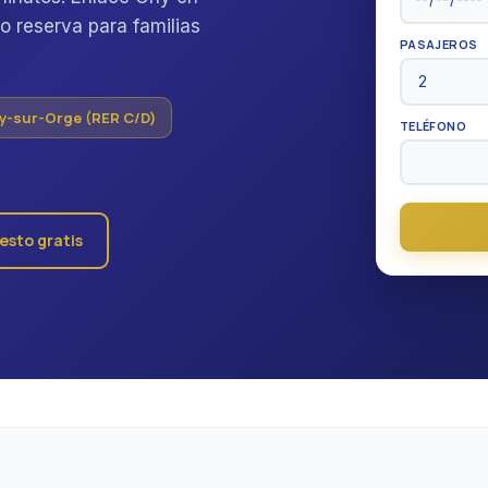
o reserva para familias
PASAJEROS
sy-sur-Orge (RER C/D)
TELÉFONO
esto gratis