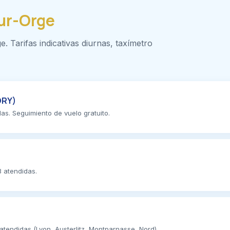
sur-Orge
e. Tarifas indicativas diurnas, taxímetro
ORY)
das. Seguimiento de vuelo gratuito.
3 atendidas.
 atendidas (Lyon, Austerlitz, Montparnasse, Nord).