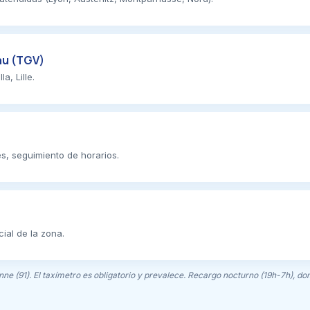
au (TGV)
, Lille.
es, seguimiento de horarios.
ial de la zona.
nne (91). El taxímetro es obligatorio y prevalece. Recargo nocturno (19h-7h), do