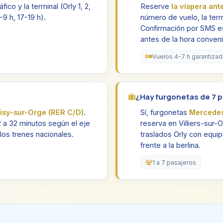
ico y la terminal (Orly 1, 2,
Reserve
la víspera ant
9 h, 17-19 h).
número de vuelo, la term
Confirmación por SMS e
antes de la hora conven
Vuelos 4-7 h garantiza
¿Hay furgonetas de 7 p
isy-sur-Orge (RER C/D)
.
Sí, furgonetas
Mercedes
 a 32 minutos según el eje
reserva en Villiers-sur-
los trenes nacionales.
traslados Orly con equ
frente a la berlina.
1 a 7 pasajeros