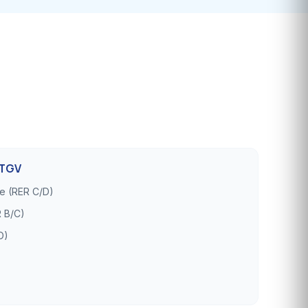
 TGV
ge (RER C/D)
 B/C)
D)