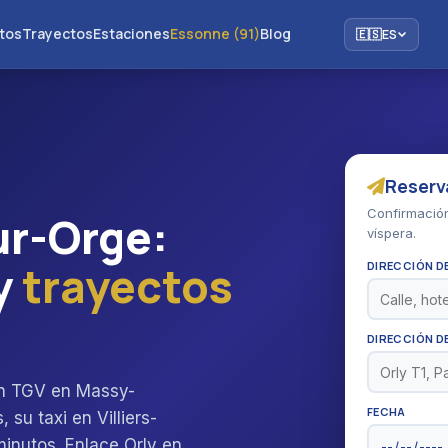
tos
Trayectos
Estaciones
Essonne (91)
Blog
🇪🇸
ES
Reserva
Confirmación
sur-Orge:
víspera.
y
trayectos
DIRECCIÓN D
DIRECCIÓN D
un TGV en Massy-
FECHA
 su taxi en Villiers-
minutos. Enlace Orly en