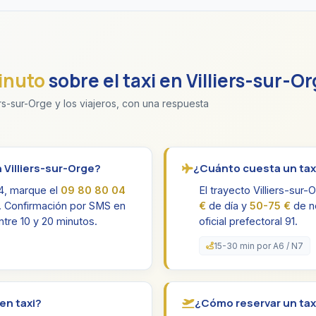
inuto
sobre el taxi en Villiers-sur-O
rs-sur-Orge y los viajeros, con una respuesta
 Villiers-sur-Orge?
¿Cuánto cuesta un taxi
24, marque el
09 80 80 04
El trayecto Villiers-sur
. Confirmación por SMS en
€
de día y
50-75 €
de no
tre 10 y 20 minutos.
oficial prefectoral 91.
15-30 min por A6 / N7
en taxi?
¿Cómo reservar un taxi