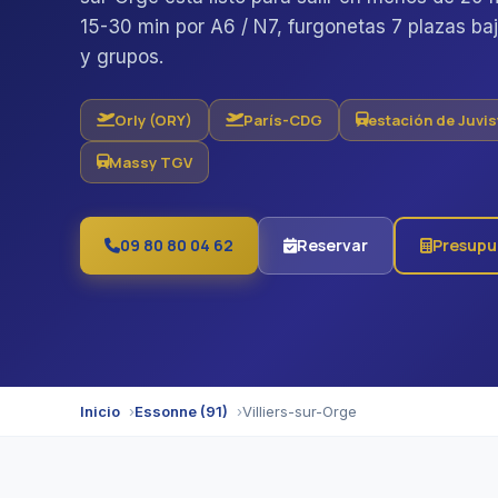
15-30 min por A6 / N7, furgonetas 7 plazas baj
y grupos.
Orly (ORY)
París-CDG
estación de Juvi
Massy TGV
09 80 80 04 62
Reservar
Presupu
Inicio
Essonne (91)
Villiers-sur-Orge