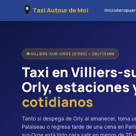
Taxi Autour de Moi
Inicio
Aeropuer
VILLIERS-SUR-ORGE (91360) — ORLY 15 MIN
Taxi en Villiers-
Orly, estaciones 
cotidianos
Tanto si despega de Orly al amanecer, toma 
Palaiseau o regresa tarde de una cena en París,
sur-Orge está listo para salir en menos de 20 