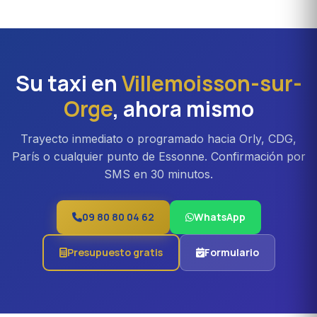
Caravelle
disponibles bajo reserva en Villemoisson-
sur-Orge. Ideal para familias, equipos profesionales o
traslados Orly con equipaje voluminoso. Recargo
aproximado del 20 % frente a la berlina.
Su taxi en
Villemoisson-sur-
Orge
, ahora mismo
Trayecto inmediato o programado hacia Orly, CDG,
París o cualquier punto de Essonne. Confirmación por
SMS en 30 minutos.
09 80 80 04 62
WhatsApp
Presupuesto gratis
Formulario