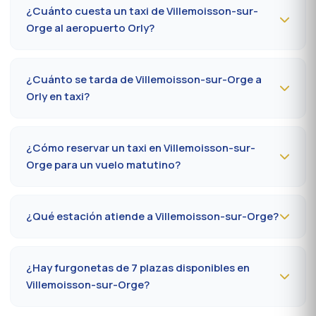
marque el
09 80 80 04 62
o escriba por
WhatsApp al
¿Cuánto cuesta un taxi de Villemoisson-sur-
06 59 27 44 65
. Confirmación por SMS en menos de
Orge al aeropuerto Orly?
30 minutos; recogida en la comuna entre 10 y 20
minutos.
El trayecto Villemoisson-sur-Orge (91360) → aeropuerto
París-Orly cuesta
35-55 €
de día y
50-75 €
de noche,
¿Cuánto se tarda de Villemoisson-sur-Orge a
los domingos o festivos. Tarifa al taxímetro oficial
Orly en taxi?
prefectoral 91.
Calcule
15 a 30 minutos
por A6 / N7 según el tráfico y
la terminal (Orly 1, 2, 3 o 4). Prever 10 minutos extra en
¿Cómo reservar un taxi en Villemoisson-sur-
hora punta (7-9 h, 17-19 h).
Orge para un vuelo matutino?
Reserve
la víspera antes de las 20 h
al 09 80 80 04
62 indicando el número de vuelo, la terminal y la
¿Qué estación atiende a Villemoisson-sur-Orge?
dirección de recogida en Villemoisson-sur-Orge.
Confirmación por SMS esa misma tarde, conductor
La estación más cercana es la
estación de Juvisy-sur-
presente 5 minutos antes de la hora convenida.
Orge (RER C/D)
. Desde Villemoisson-sur-Orge, cuente
¿Hay furgonetas de 7 plazas disponibles en
en promedio 22 a 32 minutos según el eje vial. Acceso
Villemoisson-sur-Orge?
directo también a Massy TGV para los trenes
nacionales.
Sí, furgonetas
Mercedes Vito o Volkswagen