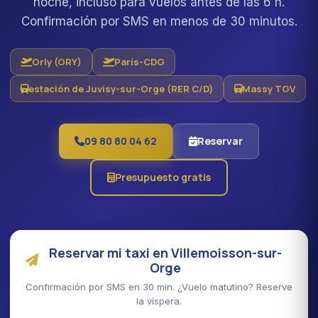
noche, incluso para vuelos antes de las 6 h.
Confirmación por SMS en menos de 30 minutos.
Orly (ORY)
París-CDG
estación de Juvisy-sur-Orge (RER C/D)
Massy TGV
09 80 80 04 62
Reservar
Presupuesto gratis
Reservar mi taxi en Villemoisson-sur-
Orge
Confirmación por SMS en 30 min. ¿Vuelo matutino? Reserve
la víspera.