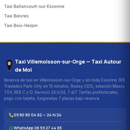
Taxi Ballancourt-sur-Essonne
Taxi Bièvres
Taxi Bois-Herpin
Taxi Villemoisson-sur-Orge — Taxi Autour
de Moi
Reserva de taxi en Villemoisson-sur-Orge y en toda Essonne (91).
Traslados París-Orly en 15 minutos, Roissy-CDG, estación Massy
TGV, RER C y D. Servicio 24 h/24, 7 d/7. Tarifas prefectorales,
pago con tarjeta, furgonetas 7 plazas bajo reserva.
09 80 80 04 62 — 24 h/24
WhatsApp 06 59 27 44 65