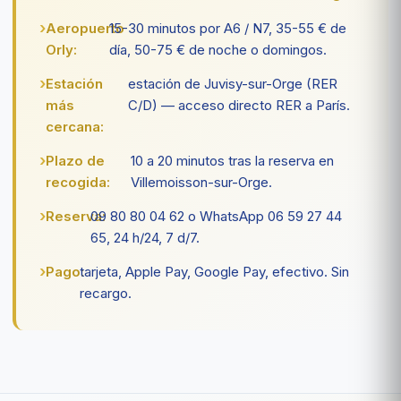
Aeropuerto
15-30 minutos por A6 / N7, 35-55 € de
Orly:
día, 50-75 € de noche o domingos.
Estación
estación de Juvisy-sur-Orge (RER
más
C/D) — acceso directo RER a París.
cercana:
Plazo de
10 a 20 minutos tras la reserva en
recogida:
Villemoisson-sur-Orge.
Reserva:
09 80 80 04 62 o WhatsApp 06 59 27 44
65, 24 h/24, 7 d/7.
Pago:
tarjeta, Apple Pay, Google Pay, efectivo. Sin
recargo.