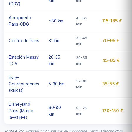
km
min
(ORY)
Aeropuerto
45-65
~80 km
115-145 €
París-CDG
min
30-45
Centro de París
31 km
70-95 €
min
Estación Massy
20-35
20-35
45-65 €
TGV
km
min
Évry-
15-30
Courcouronnes
5-30 km
35-55 €
min
(RER D)
Disneyland
60-80
50-75
Paris (Marne-
120-150 €
km
min
la-Vallée)
Tarifa A (día, urbana): 1,12 €/km + 4,40 € recogida. Tarifa B (noche/dom.,