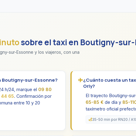
inuto
sobre el taxi en Boutigny-sur
gny-sur-Essonne y los viajeros, con una
en Boutigny-sur-Essonne?
¿Cuánto cuesta un tax
Orly?
24 h/24, marque el
09 80
El trayecto Boutigny-su
 44 65
. Confirmación por
65-85 €
de día y
85-11
omuna entre 10 y 20
taxímetro oficial prefecto
35-50 min por RN20 / A1