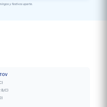
mingos y festivos aparte.
 TGV
C)
 B/C)
D)