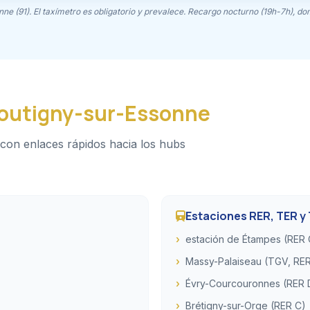
nne (91). El taxímetro es obligatorio y prevalece. Recargo nocturno (19h-7h), do
outigny-sur-Essonne
 con enlaces rápidos hacia los hubs
Estaciones RER, TER y
estación de Étampes (RER 
Massy-Palaiseau (TGV, RER
Évry-Courcouronnes (RER 
Brétigny-sur-Orge (RER C)