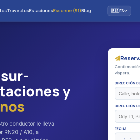
tos
Trayectos
Estaciones
Essonne (91)
Blog
🇪🇸
ES
Reserv
Confirmación
-sur-
víspera.
DIRECCIÓN D
staciones y
anos
DIRECCIÓN D
ro conductor le lleva
FECHA
or RN20 / A10, a