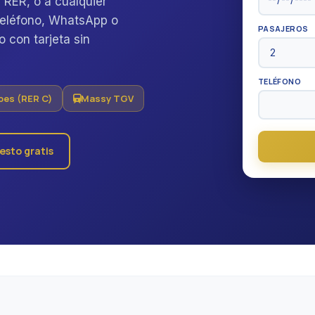
 RER, o a cualquier
 teléfono, WhatsApp o
PASAJEROS
 con tarjeta sin
TELÉFONO
pes (RER C)
Massy TGV
esto gratis