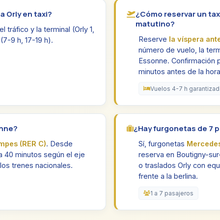
 Orly en taxi?
¿Cómo reservar un tax
matutino?
tráfico y la terminal (Orly 1,
Reserve
la víspera ant
(7-9 h, 17-19 h).
número de vuelo, la term
Essonne. Confirmación 
minutos antes de la hor
Vuelos 4-7 h garantiza
onne?
¿Hay furgonetas de 7 
ampes (RER C)
. Desde
Sí, furgonetas
Mercedes
 40 minutos según el eje
reserva en Boutigny-sur
los trenes nacionales.
o traslados Orly con eq
frente a la berlina.
1 a 7 pasajeros