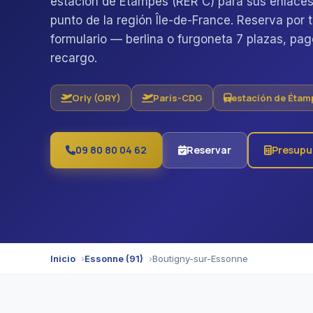
estación de Étampes (RER C) para sus enlaces
punto de la región Île-de-France. Reserva por
formulario — berlina o furgoneta 7 plazas, pago
recargo.
Orly (ORY)
París-CDG
estación de Étam
09 80 80 04 62
Reservar
Presupu
Inicio
Essonne (91)
Boutigny-sur-Essonne