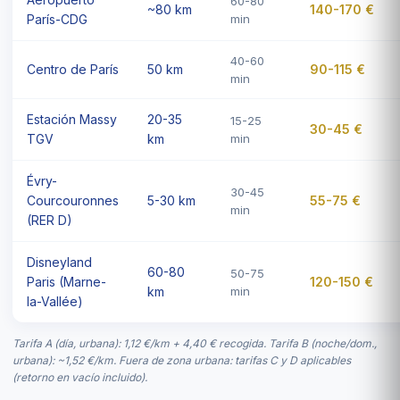
60-80
~80 km
140-170 €
París-CDG
min
40-60
Centro de París
50 km
90-115 €
min
Estación Massy
20-35
15-25
30-45 €
TGV
km
min
Évry-
30-45
Courcouronnes
5-30 km
55-75 €
min
(RER D)
Disneyland
60-80
50-75
Paris (Marne-
120-150 €
km
min
la-Vallée)
Tarifa A (día, urbana): 1,12 €/km + 4,40 € recogida. Tarifa B (noche/dom.,
urbana): ~1,52 €/km. Fuera de zona urbana: tarifas C y D aplicables
(retorno en vacío incluido).