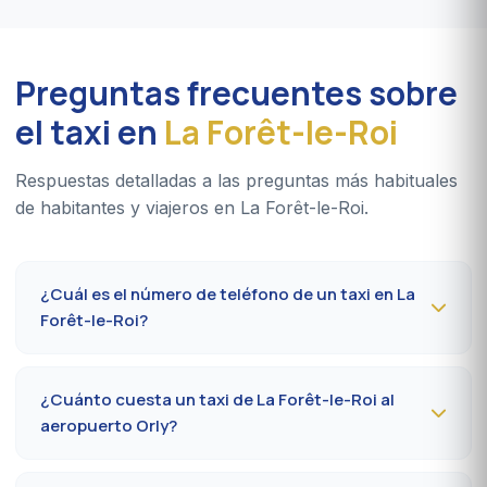
Preguntas frecuentes sobre
el taxi en
La Forêt-le-Roi
Respuestas detalladas a las preguntas más habituales
de habitantes y viajeros en La Forêt-le-Roi.
¿Cuál es el número de teléfono de un taxi en La
Forêt-le-Roi?
Para reservar un taxi en La Forêt-le-Roi 24 h/24, marque
el
09 80 80 04 62
o escriba por
WhatsApp al 06 59
¿Cuánto cuesta un taxi de La Forêt-le-Roi al
27 44 65
. Confirmación por SMS en menos de 30
aeropuerto Orly?
minutos; recogida en la comuna entre 10 y 20 minutos.
El trayecto La Forêt-le-Roi (91410) → aeropuerto París-