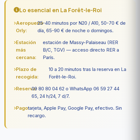
Lo esencial en La Forêt-le-Roi
Aeropuerto
25-40 minutos por N20 / A10, 50-70 € de
Orly:
día, 65-90 € de noche o domingos.
Estación
estación de Massy-Palaiseau (RER
más
B/C, TGV) — acceso directo RER a
cercana:
París.
Plazo de
10 a 20 minutos tras la reserva en La
recogida:
Forêt-le-Roi.
Reserva:
09 80 80 04 62 o WhatsApp 06 59 27 44
65, 24 h/24, 7 d/7.
Pago:
tarjeta, Apple Pay, Google Pay, efectivo. Sin
recargo.