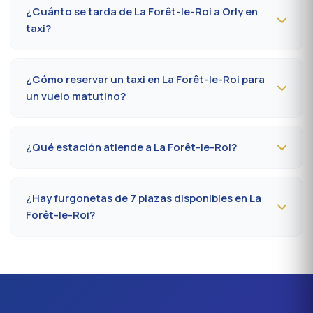
Orly cuesta
50-70 €
de día y
65-90 €
de noche, los
¿Cuánto se tarda de La Forêt-le-Roi a Orly en
domingos o festivos. Tarifa al taxímetro oficial
taxi?
prefectoral 91.
Calcule
25 a 40 minutos
por N20 / A10 según el tráfico
y la terminal (Orly 1, 2, 3 o 4). Prever 10 minutos extra en
¿Cómo reservar un taxi en La Forêt-le-Roi para
hora punta (7-9 h, 17-19 h).
un vuelo matutino?
Reserve
la víspera antes de las 20 h
al 09 80 80 04
62 indicando el número de vuelo, la terminal y la
¿Qué estación atiende a La Forêt-le-Roi?
dirección de recogida en La Forêt-le-Roi. Confirmación
por SMS esa misma tarde, conductor presente 5 minutos
La estación más cercana es la
estación de Massy-
antes de la hora convenida.
Palaiseau (RER B/C, TGV)
. Desde La Forêt-le-Roi,
¿Hay furgonetas de 7 plazas disponibles en La
cuente en promedio 27 a 35 minutos según el eje vial.
Forêt-le-Roi?
Acceso directo también a Massy TGV para los trenes
nacionales.
Sí, furgonetas
Mercedes Vito o Volkswagen
Caravelle
disponibles bajo reserva en La Forêt-le-Roi.
Ideal para familias, equipos profesionales o traslados
Orly con equipaje voluminoso. Recargo aproximado del
20 % frente a la berlina.