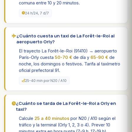
comuna entre 10 y 20 minutos.
24 h/24, 7 d/7
¿Cuánto cuesta un taxi de La Forêt-le-Roi al
aeropuerto Orly?
El trayecto La Forêt-le-Roi (91410) → aeropuerto
París-Orly cuesta
50-70 €
de día y
65-90 €
de
noche, los domingos o festivos. Tarifa al taxímetro
oficial prefectoral 91.
25-40 min por N20 / A10
¿Cuánto se tarda de La Forêt-le-Roi a Orly en
taxi?
Calcule
25 a 40 minutos
por N20 / A10 según el
tráfico y la terminal (Orly 1, 2, 3 o 4). Prever 10
minutos extra en hora punta (7-9 h, 17-19 h).