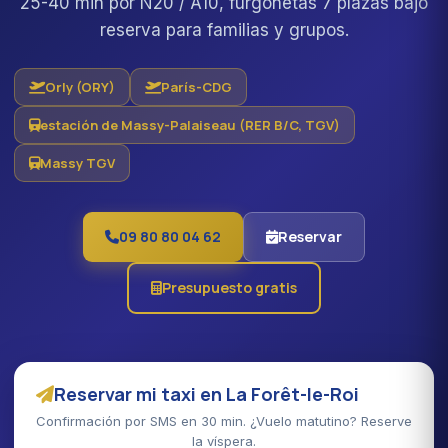
25-40 min por N20 / A10, furgonetas 7 plazas bajo
reserva para familias y grupos.
Orly (ORY)
París-CDG
estación de Massy-Palaiseau (RER B/C, TGV)
Massy TGV
09 80 80 04 62
Reservar
Presupuesto gratis
Reservar mi taxi en La Forêt-le-Roi
Confirmación por SMS en 30 min. ¿Vuelo matutino? Reserve
la víspera.