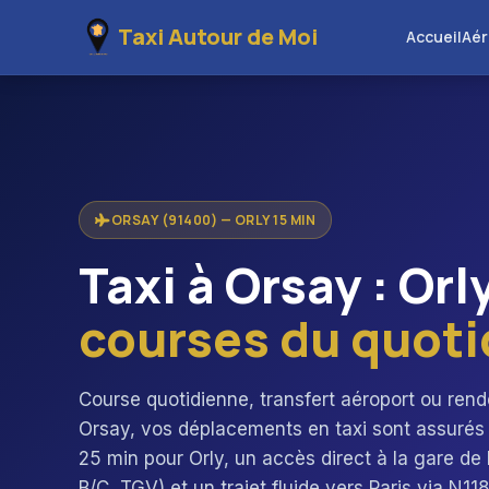
Taxi Autour de Moi
Accueil
Aér
ORSAY (91400) — ORLY 15 MIN
Taxi à Orsay : Orl
courses du quoti
Course quotidienne, transfert aéroport ou rend
Orsay, vos déplacements en taxi sont assurés
25 min pour Orly, un accès direct à la gare d
B/C, TGV) et un trajet fluide vers Paris via N118