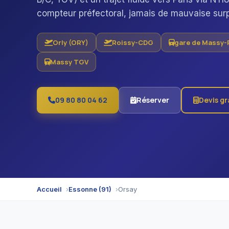
compteur préfectoral, jamais de mauvaise surp
Orly (ORY)
Roissy-CDG
gare de Massy-
Massy TGV
09 80 80 04 62
Réserver
Devis gr
Accueil
Essonne (91)
Orsay