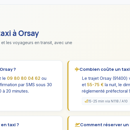
taxi à Orsay
 et les voyageurs en transit, avec une
 Orsay ?
Combien coûte un taxi d
z le
09 80 80 04 62
ou
Le trajet Orsay (91400) 
nfirmation par SMS sous 30
et
55-75 €
la nuit, le d
0 à 20 minutes.
réglementé préfectoral 
15-25 min via N118 / A10
en taxi ?
Comment réserver un ta