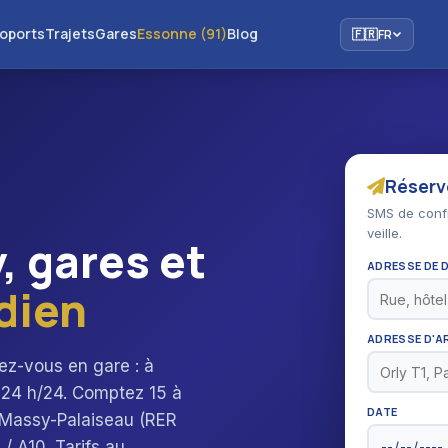
oports
Trajets
Gares
Essonne (91)
Blog
🇫🇷
FR
Réserv
SMS de confi
veille.
y, gares et
ADRESSE DE 
dien
ADRESSE D'A
ez-vous en gare : à
 24 h/24. Comptez 15 à
DATE
e Massy-Palaiseau (RER
 / A10. Tarifs au