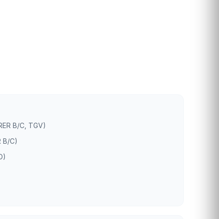
(RER B/C, TGV)
 B/C)
D)