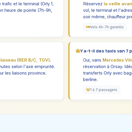
trafic et le terminal (Orly 1,
Réservez
la veille ava
en heure de pointe (7h-9h,
vol, le terminal et l'ad
soir même, chauffeur pr
Vols 4h-7h garantis
Y a-t-il des taxis van 7
laiseau (RER B/C, TGV)
.
Oui, vans
Mercedes Vit
utes selon l'axe emprunté.
réservation à Orsay. Idé
 les liaisons province.
transferts Orly avec ba
berline.
1 à 7 passagers