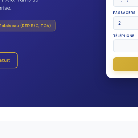
rise.
PASSAGERS
Palaiseau (RER B/C, TGV)
TÉLÉPHONE
atuit