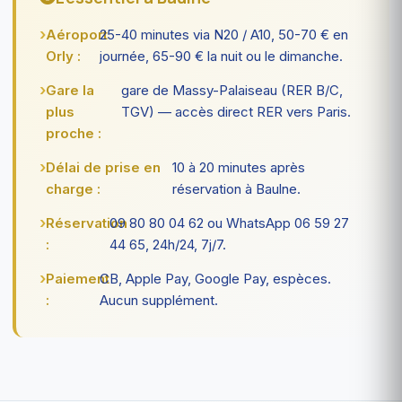
Aéroport
25-40 minutes via N20 / A10, 50-70 € en
Orly :
journée, 65-90 € la nuit ou le dimanche.
Gare la
gare de Massy-Palaiseau (RER B/C,
plus
TGV) — accès direct RER vers Paris.
proche :
Délai de prise en
10 à 20 minutes après
charge :
réservation à Baulne.
Réservation
09 80 80 04 62 ou WhatsApp 06 59 27
:
44 65, 24h/24, 7j/7.
Paiement
CB, Apple Pay, Google Pay, espèces.
:
Aucun supplément.