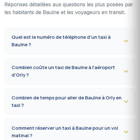
Réponses détaillées aux questions les plus posées par
les habitants de Baulne et les voyageurs en transit.
Quel est le numéro de téléphone d'un taxi à
Baulne ?
Pour réserver un taxi à Baulne 24h/24, composez le
09
80 80 04 62
ou écrivez sur
WhatsApp au 06 59 27
Combien coûte un taxi de Baulne à l'aéroport
44 65
. Confirmation par SMS sous 30 minutes, prise en
d'Orly ?
charge dans la commune en 10 à 20 minutes.
Le trajet Baulne (91590) vers l'aéroport Paris-Orly coûte
50-70 €
en journée et
65-90 €
la nuit, le dimanche ou
Combien de temps pour aller de Baulne à Orly en
les jours fériés. Tarif au compteur réglementé
taxi ?
préfectoral 91.
Comptez
25 à 40 minutes
via N20 / A10 selon le trafic
et le terminal (Orly 1, 2, 3 ou 4). Prévoir 10 minutes
Comment réserver un taxi à Baulne pour un vol
supplémentaires en heure de pointe (7h-9h, 17h-19h).
matinal ?