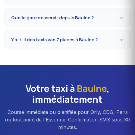
Réservez
la veille avant 20h
au 09 80 80 04 62 en
indiquant le numéro de vol, le terminal et l'adresse de
Quelle gare desservir depuis Baulne ?
prise en charge à Baulne. Confirmation SMS le soir
même, chauffeur présent 5 minutes avant l'heure
La gare la plus proche est la
gare de Massy-Palaiseau
convenue.
(RER B/C, TGV)
. Depuis Baulne, comptez en moyenne
Y a-t-il des taxis van 7 places à Baulne ?
27 à 35 minutes selon l'axe emprunté. Accès direct
possible aussi vers Massy TGV pour les liaisons
Oui, vans
Mercedes Vito ou Volkswagen Caravelle
province.
disponibles sur réservation à Baulne. Idéal pour familles,
équipes professionnelles ou transferts Orly avec
bagages volumineux. Majoration d'environ 20 % vs
berline.
Votre taxi à
Baulne
,
immédiatement
Course immédiate ou planifiée pour Orly, CDG, Paris
ou tout point de l'Essonne. Confirmation SMS sous 30
minutes.