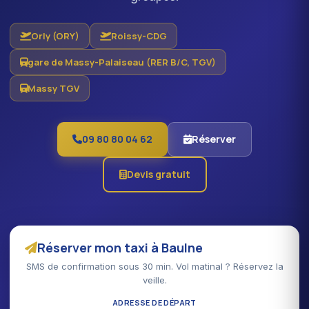
Orly (ORY)
Roissy-CDG
gare de Massy-Palaiseau (RER B/C, TGV)
Massy TGV
09 80 80 04 62
Réserver
Devis gratuit
Réserver mon taxi à Baulne
SMS de confirmation sous 30 min. Vol matinal ? Réservez la
veille.
ADRESSE DE DÉPART