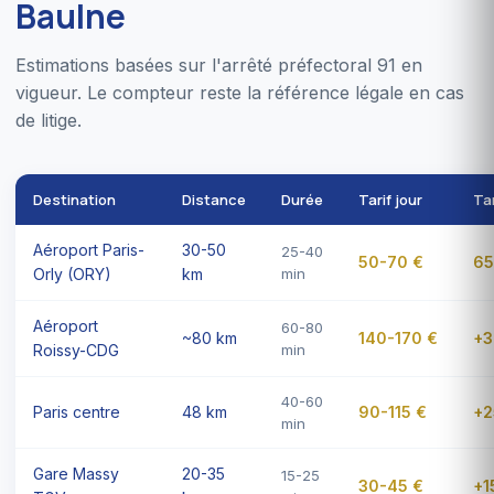
Baulne
Estimations basées sur l'arrêté préfectoral 91 en
vigueur. Le compteur reste la référence légale en cas
de litige.
Destination
Distance
Durée
Tarif jour
Tar
Aéroport Paris-
30-50
25-40
50-70 €
65
Orly (ORY)
km
min
Aéroport
60-80
~80 km
140-170 €
+3
Roissy-CDG
min
40-60
Paris centre
48 km
90-115 €
+2
min
Gare Massy
20-35
15-25
30-45 €
+1