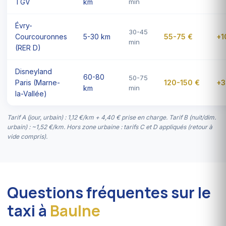
TGV
km
min
Évry-
30-45
Courcouronnes
5-30 km
55-75 €
+1
min
(RER D)
Disneyland
60-80
50-75
Paris (Marne-
120-150 €
+3
km
min
la-Vallée)
Tarif A (jour, urbain) : 1,12 €/km + 4,40 € prise en charge. Tarif B (nuit/dim.
urbain) : ~1,52 €/km. Hors zone urbaine : tarifs C et D appliqués (retour à
vide compris).
Questions fréquentes sur le
taxi à
Baulne