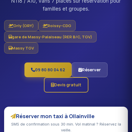
N118 / A10, vans 7 places sur réservation pour
familles et groupes.
Orly (ORY)
Roissy-CDG
gare de Massy-Palaiseau (RER B/C, TGV)
Massy TGV
09 80 80 04 62
Réserver
Devis gratuit
Réserver mon taxi à Ollainville
SMS de confirmation sous 30 min. Vol matinal ? Réservez la
veille.