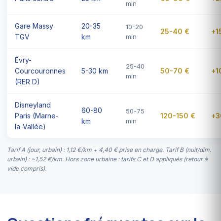
min
Gare Massy
20-35
10-20
25-40 €
+15
TGV
km
min
Évry-
25-40
Courcouronnes
5-30 km
50-70 €
+1
min
(RER D)
Disneyland
60-80
50-75
Paris (Marne-
120-150 €
+3
km
min
la-Vallée)
Tarif A (jour, urbain) : 1,12 €/km + 4,40 € prise en charge. Tarif B (nuit/dim.
urbain) : ~1,52 €/km. Hors zone urbaine : tarifs C et D appliqués (retour à
vide compris).