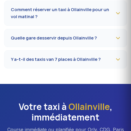
Comptez
15 à 25 minutes
via N118 / A10 selon le trafic
et le terminal (Orly 1, 2, 3 ou 4). Prévoir 10 minutes
Comment réserver un taxi à Ollainville pour un
supplémentaires en heure de pointe (7h-9h, 17h-19h).
vol matinal ?
Réservez
la veille avant 20h
au 09 80 80 04 62 en
indiquant le numéro de vol, le terminal et l'adresse de
Quelle gare desservir depuis Ollainville ?
prise en charge à Ollainville. Confirmation SMS le soir
même, chauffeur présent 5 minutes avant l'heure
La gare la plus proche est la
gare de Massy-Palaiseau
convenue.
(RER B/C, TGV)
. Depuis Ollainville, comptez en
Y a-t-il des taxis van 7 places à Ollainville ?
moyenne 22 à 30 minutes selon l'axe emprunté. Accès
direct possible aussi vers Massy TGV pour les liaisons
Oui, vans
Mercedes Vito ou Volkswagen Caravelle
province.
disponibles sur réservation à Ollainville. Idéal pour
familles, équipes professionnelles ou transferts Orly
avec bagages volumineux. Majoration d'environ 20 %
vs berline.
Votre taxi à
Ollainville
,
immédiatement
Course immédiate ou planifiée pour Orly, CDG, Paris