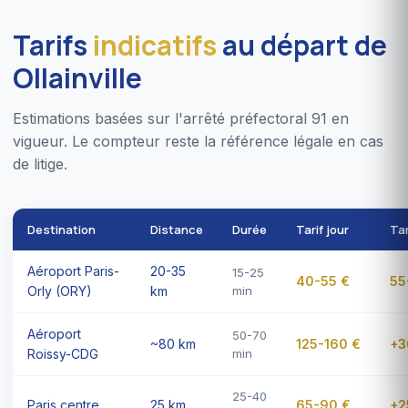
Tarifs
indicatifs
au départ de
Ollainville
Estimations basées sur l'arrêté préfectoral 91 en
vigueur. Le compteur reste la référence légale en cas
de litige.
Destination
Distance
Durée
Tarif jour
Tar
Aéroport Paris-
20-35
15-25
40-55 €
55
Orly (ORY)
km
min
Aéroport
50-70
~80 km
125-160 €
+3
Roissy-CDG
min
25-40
Paris centre
25 km
65-90 €
+2