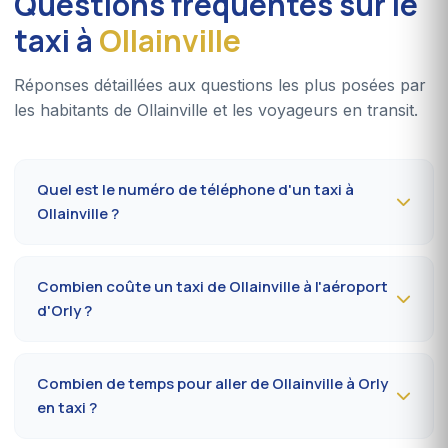
Questions fréquentes sur le
taxi à
Ollainville
Réponses détaillées aux questions les plus posées par
les habitants de Ollainville et les voyageurs en transit.
Quel est le numéro de téléphone d'un taxi à
Ollainville ?
Pour réserver un taxi à Ollainville 24h/24, composez le
09 80 80 04 62
ou écrivez sur
WhatsApp au 06 59
Combien coûte un taxi de Ollainville à l'aéroport
27 44 65
. Confirmation par SMS sous 30 minutes, prise
d'Orly ?
en charge dans la commune en 10 à 20 minutes.
Le trajet Ollainville (91300) vers l'aéroport Paris-Orly
coûte
40-55 €
en journée et
55-75 €
la nuit, le
Combien de temps pour aller de Ollainville à Orly
dimanche ou les jours fériés. Tarif au compteur
en taxi ?
réglementé préfectoral 91.