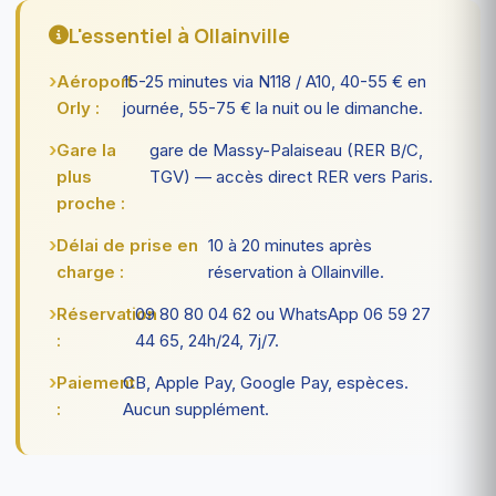
L'essentiel à Ollainville
Aéroport
15-25 minutes via N118 / A10, 40-55 € en
Orly :
journée, 55-75 € la nuit ou le dimanche.
Gare la
gare de Massy-Palaiseau (RER B/C,
plus
TGV) — accès direct RER vers Paris.
proche :
Délai de prise en
10 à 20 minutes après
charge :
réservation à Ollainville.
Réservation
09 80 80 04 62 ou WhatsApp 06 59 27
:
44 65, 24h/24, 7j/7.
Paiement
CB, Apple Pay, Google Pay, espèces.
:
Aucun supplément.