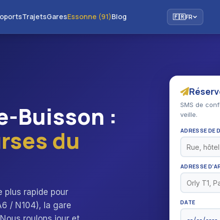
oports
Trajets
Gares
Essonne (91)
Blog
🇫🇷
FR
Réserve
SMS de confi
le-Buisson :
veille.
rses du
ADRESSE DE 
ADRESSE D'A
e plus rapide pour
DATE
A6 / N104), la gare
ous roulons jour et