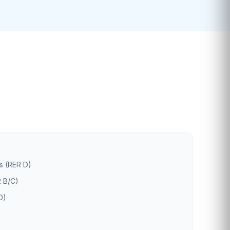
s (RER D)
 B/C)
D)