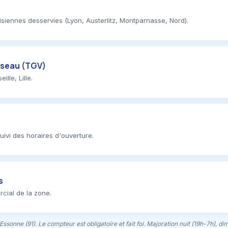
risiennes desservies (Lyon, Austerlitz, Montparnasse, Nord).
iseau (TGV)
lle, Lille.
uivi des horaires d'ouverture.
s
rcial de la zone.
'Essonne (91). Le compteur est obligatoire et fait foi. Majoration nuit (19h-7h), di