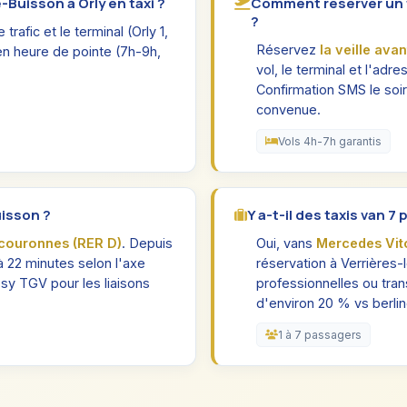
Buisson à Orly en taxi ?
Comment réserver un ta
?
trafic et le terminal (Orly 1,
Réservez
la veille ava
en heure de pointe (7h-9h,
vol, le terminal et l'adr
Confirmation SMS le soi
convenue.
Vols 4h-7h garantis
uisson ?
Y a-t-il des taxis van 7
couronnes (RER D)
. Depuis
Oui, vans
Mercedes Vit
 22 minutes selon l'axe
réservation à Verrières-
sy TGV pour les liaisons
professionnelles ou tra
d'environ 20 % vs berlin
1 à 7 passagers