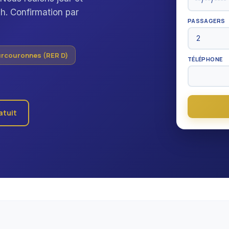
 h. Confirmation par
PASSAGERS
urcouronnes (RER D)
TÉLÉPHONE
atuit