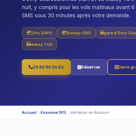
nuit, y compris pour les vols matinaux avant 6
SMS sous 30 minutes après votre demande.
Orly (ORY)
Roissy-CDG
gare d'Évry-Co
Massy TGV
09 80 80 04 62
Réserver
Devis gr
Accueil
Essonne (91)
Verrières-le-Buisson