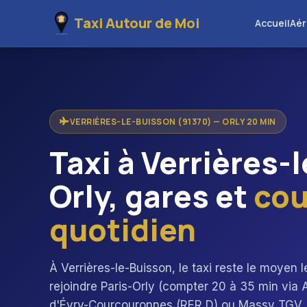
Taxi Autour de Moi
Accueil
Aér
VERRIÈRES-LE-BUISSON (91370) — ORLY 20 MIN
Taxi à Verrières-
Orly, gares et
cou
quotidien
À Verrières-le-Buisson, le taxi reste le moyen l
rejoindre Paris-Orly (compter 20 à 35 min via 
d'Évry-Courcouronnes (RER D) ou Massy TGV. N