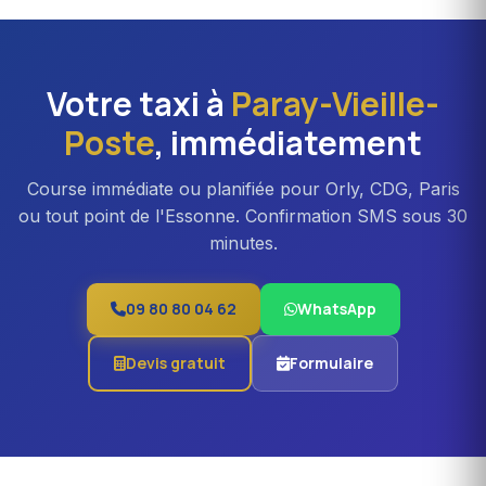
pour familles, équipes professionnelles ou transferts
Orly avec bagages volumineux. Majoration d'environ 20
% vs berline.
Votre taxi à
Paray-Vieille-
Poste
, immédiatement
Course immédiate ou planifiée pour Orly, CDG, Paris
ou tout point de l'Essonne. Confirmation SMS sous 30
minutes.
09 80 80 04 62
WhatsApp
Devis gratuit
Formulaire