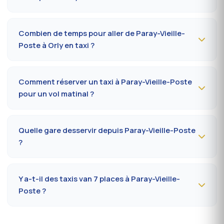
sous 30 minutes, prise en charge dans la commune en
10 à 20 minutes.
Le trajet Paray-Vieille-Poste (91550) vers l'aéroport
Paris-Orly coûte
35-55 €
en journée et
50-75 €
la nuit,
Combien de temps pour aller de Paray-Vieille-
le dimanche ou les jours fériés. Tarif au compteur
Poste à Orly en taxi ?
réglementé préfectoral 91.
Comptez
15 à 30 minutes
via A6 / N7 selon le trafic et
le terminal (Orly 1, 2, 3 ou 4). Prévoir 10 minutes
Comment réserver un taxi à Paray-Vieille-Poste
supplémentaires en heure de pointe (7h-9h, 17h-19h).
pour un vol matinal ?
Réservez
la veille avant 20h
au 09 80 80 04 62 en
indiquant le numéro de vol, le terminal et l'adresse de
Quelle gare desservir depuis Paray-Vieille-Poste
prise en charge à Paray-Vieille-Poste. Confirmation SMS
?
le soir même, chauffeur présent 5 minutes avant l'heure
convenue.
La gare la plus proche est la
gare de Juvisy-sur-Orge
(RER C/D)
. Depuis Paray-Vieille-Poste, comptez en
Y a-t-il des taxis van 7 places à Paray-Vieille-
moyenne 22 à 32 minutes selon l'axe emprunté. Accès
Poste ?
direct possible aussi vers Massy TGV pour les liaisons
province.
Oui, vans
Mercedes Vito ou Volkswagen Caravelle
disponibles sur réservation à Paray-Vieille-Poste. Idéal