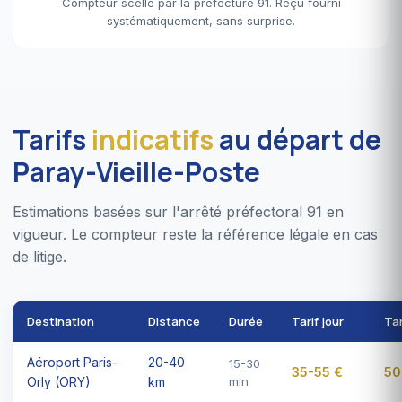
Compteur scellé par la préfecture 91. Reçu fourni
systématiquement, sans surprise.
Tarifs
indicatifs
au départ de
Paray-Vieille-Poste
Estimations basées sur l'arrêté préfectoral 91 en
vigueur. Le compteur reste la référence légale en cas
de litige.
Destination
Distance
Durée
Tarif jour
Tar
Aéroport Paris-
20-40
15-30
35-55 €
50
Orly (ORY)
km
min