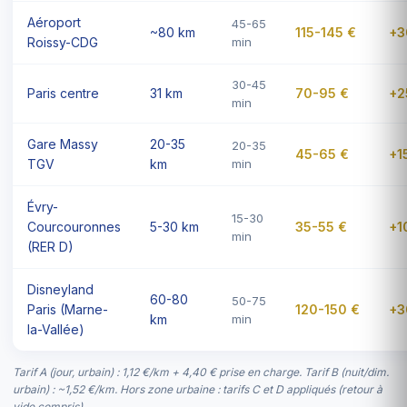
Aéroport
45-65
~80 km
115-145 €
+3
Roissy-CDG
min
30-45
Paris centre
31 km
70-95 €
+2
min
Gare Massy
20-35
20-35
45-65 €
+15
TGV
km
min
Évry-
15-30
Courcouronnes
5-30 km
35-55 €
+1
min
(RER D)
Disneyland
60-80
50-75
Paris (Marne-
120-150 €
+3
km
min
la-Vallée)
Tarif A (jour, urbain) : 1,12 €/km + 4,40 € prise en charge. Tarif B (nuit/dim.
urbain) : ~1,52 €/km. Hors zone urbaine : tarifs C et D appliqués (retour à
vide compris).