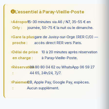
L'essentiel à Paray-Vieille-Poste
Aéroport
15-30 minutes via A6 / N7, 35-55 € en
Orly :
journée, 50-75 € la nuit ou le dimanche.
Gare la plus
gare de Juvisy-sur-Orge (RER C/D) —
proche :
accès direct RER vers Paris.
Délai de prise
10 à 20 minutes après réservation
en charge :
à Paray-Vieille-Poste.
Réservation
09 80 80 04 62 ou WhatsApp 06 59 27
:
44 65, 24h/24, 7j/7.
Paiement
CB, Apple Pay, Google Pay, espèces.
:
Aucun supplément.