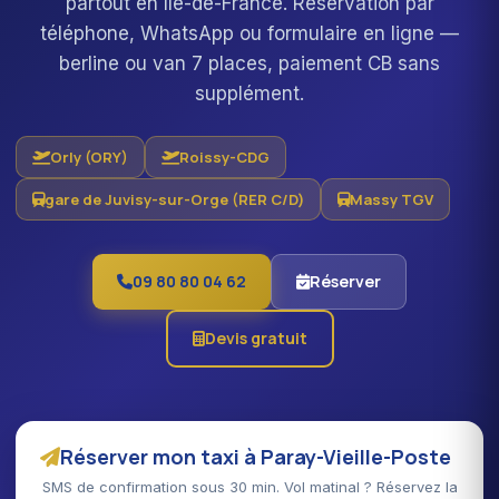
partout en Île-de-France. Réservation par
téléphone, WhatsApp ou formulaire en ligne —
berline ou van 7 places, paiement CB sans
supplément.
Orly (ORY)
Roissy-CDG
gare de Juvisy-sur-Orge (RER C/D)
Massy TGV
09 80 80 04 62
Réserver
Devis gratuit
Réserver mon taxi à Paray-Vieille-Poste
SMS de confirmation sous 30 min. Vol matinal ? Réservez la