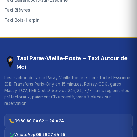
Taxi Bièvres
Taxi Bois-Herpin
Taxi Paray-Vieille-Poste — Taxi Autour de
Moi
Réservation de taxi à Paray-Vieille-Poste et dans toute l'Essonne
(91). Transferts Paris-Orly en 15 minutes, Roissy-CDG, gares
Massy TGV, RER C et D. Service 24h/24, 7j/7. Tarifs réglementés
préfectoraux, paiement CB accepté, vans 7 places sur
réservation.
09 80 80 04 62 — 24h/24
WhatsApp 06 59 27 44 65