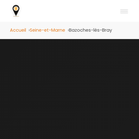
Accueil
Seine-et-Marne
Bazoches-lès-Bray