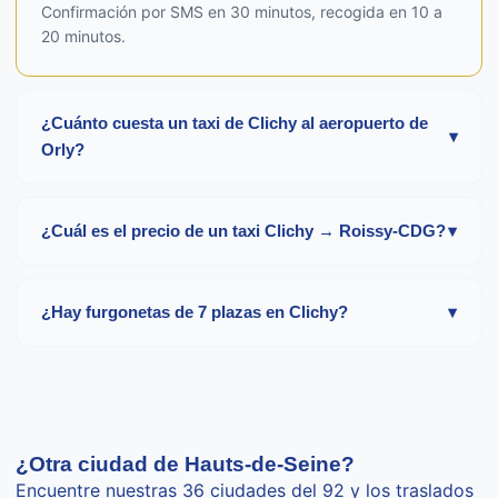
Confirmación por SMS en 30 minutos, recogida en 10 a
20 minutos.
¿Cuánto cuesta un taxi de Clichy al aeropuerto de
▾
Orly?
El trayecto Clichy → París-Orly cuesta unos
50-70 €
de
día, para 32 minutos y 26 km. Recargo de noche,
¿Cuál es el precio de un taxi Clichy → Roissy-CDG?
▾
domingos y festivos.
Cuente unos
45-65 €
de día hacia Roissy-CDG, es decir
32 minutos y 24 km según la terminal y el tráfico.
¿Hay furgonetas de 7 plazas en Clichy?
▾
Sí, furgonetas Mercedes Vito o Volkswagen Caravelle de
hasta 7 pasajeros disponibles bajo petición en Clichy.
Ideal para familias, grupos o traslados al aeropuerto con
equipaje. Recargo de aproximadamente 20%.
¿Otra ciudad de Hauts-de-Seine?
Encuentre nuestras 36 ciudades del 92 y los traslados