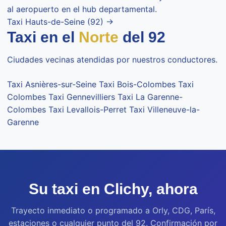
al aeropuerto en el hub departamental.
Taxi Hauts-de-Seine (92) →
Taxi en el
Norte
del 92
Ciudades vecinas atendidas por nuestros conductores.
Taxi Asnières-sur-Seine
Taxi Bois-Colombes
Taxi
Colombes
Taxi Gennevilliers
Taxi La Garenne-
Colombes
Taxi Levallois-Perret
Taxi Villeneuve-la-
Garenne
Su taxi en Clichy, ahora
Trayecto inmediato o programado a Orly, CDG, París,
estaciones o cualquier punto del 92. Confirmación por